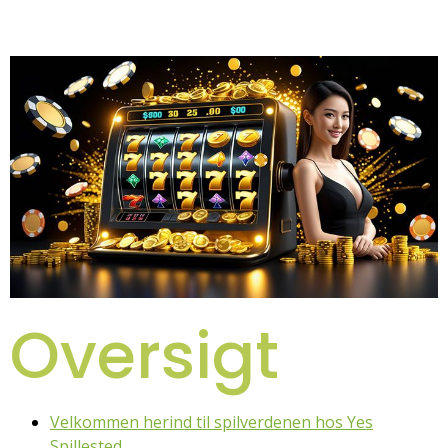
tryghed
Oversigt
Velkommen herind til spilverdenen hos Yes
Spillested