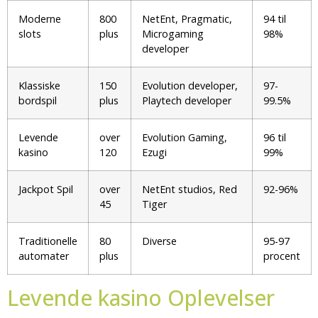
Moderne
800
NetEnt, Pragmatic,
94 til
slots
plus
Microgaming
98%
developer
Klassiske
150
Evolution developer,
97-
bordspil
plus
Playtech developer
99.5%
Levende
over
Evolution Gaming,
96 til
kasino
120
Ezugi
99%
Jackpot Spil
over
NetEnt studios, Red
92-96%
45
Tiger
Traditionelle
80
Diverse
95-97
automater
plus
procent
Levende kasino Oplevelser