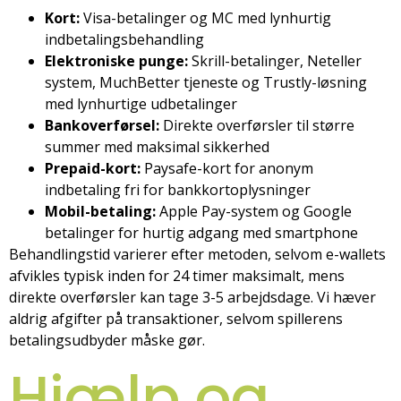
Kort:
Visa-betalinger og MC med lynhurtig
indbetalingsbehandling
Elektroniske punge:
Skrill-betalinger, Neteller
system, MuchBetter tjeneste og Trustly-løsning
med lynhurtige udbetalinger
Bankoverførsel:
Direkte overførsler til større
summer med maksimal sikkerhed
Prepaid-kort:
Paysafe-kort for anonym
indbetaling fri for bankkortoplysninger
Mobil-betaling:
Apple Pay-system og Google
betalinger for hurtig adgang med smartphone
Behandlingstid varierer efter metoden, selvom e-wallets
afvikles typisk inden for 24 timer maksimalt, mens
direkte overførsler kan tage 3-5 arbejdsdage. Vi hæver
aldrig afgifter på transaktioner, selvom spillerens
betalingsudbyder måske gør.
Hjælp og