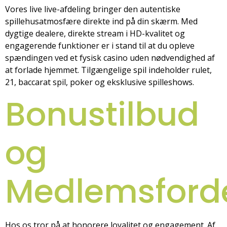
Vores live live-afdeling bringer den autentiske
spillehusatmosfære direkte ind på din skærm. Med
dygtige dealere, direkte stream i HD-kvalitet og
engagerende funktioner er i stand til at du opleve
spændingen ved et fysisk casino uden nødvendighed af
at forlade hjemmet. Tilgængelige spil indeholder rulet,
21, baccarat spil, poker og eksklusive spilleshows.
Bonustilbud
og
Medlemsford
Hos os tror på at honorere loyalitet og engagement. Af