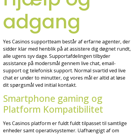
adgang
Yes Casinos supportteam består af erfarne agenter, der
sidder klar med henblik på at assistere dig døgnet rundt,
alle ugens syv dage. Supportafdelingen tilbyder
assistance på modersmål gennem live chat, email-
support og telefonisk support. Normal svartid ved live
chat er under to minutter, og vores mål er altid at løse
dit spørgsmål ved initial kontakt.
Smartphone gaming og
Platform Kompatibilitet
Yes Casinos platform er fuldt fuldt tilpasset til samtlige
enheder samt operativsystemer. Uafhængigt af om