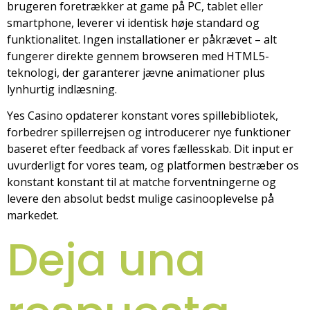
brugeren foretrækker at game på PC, tablet eller
smartphone, leverer vi identisk høje standard og
funktionalitet. Ingen installationer er påkrævet – alt
fungerer direkte gennem browseren med HTML5-
teknologi, der garanterer jævne animationer plus
lynhurtig indlæsning.
Yes Casino opdaterer konstant vores spillebibliotek,
forbedrer spillerrejsen og introducerer nye funktioner
baseret efter feedback af vores fællesskab. Dit input er
uvurderligt for vores team, og platformen bestræber os
konstant konstant til at matche forventningerne og
levere den absolut bedst mulige casinooplevelse på
markedet.
Deja una